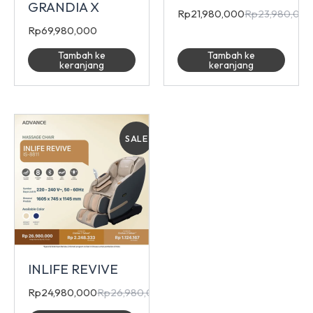
GRANDIA X
Rp
21,980,000
Rp
23,980,00
Rp
69,980,000
Tambah ke
Tambah ke
keranjang
keranjang
SALE
INLIFE REVIVE
Rp
24,980,000
Rp
26,980,000