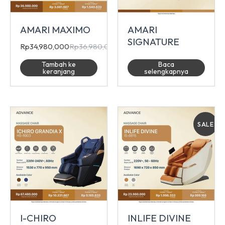
AMARI MAXIMO
AMARI
SIGNATURE
Rp
34,980,000
Rp
36,980,000
Tambah ke
Baca
keranjang
selengkapnya
SALE
I-CHIRO
INLIFE DIVINE