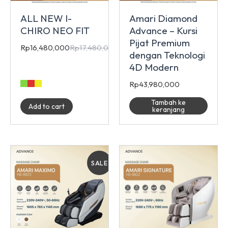
Amari Diamond
ALL NEW I-
Advance – Kursi
CHIRO NEO FIT
Pijat Premium
Rp
16,480,000
Rp
17,480,000
dengan Teknologi
4D Modern
Rp
43,980,000
Tambah ke
Add to cart
keranjang
SALE