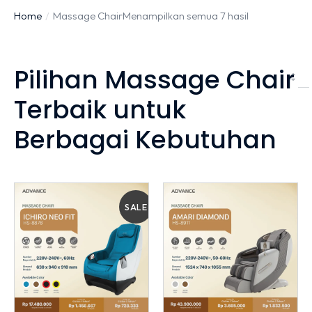
Home
Massage Chair
Menampilkan semua 7 hasil
You are here:
Pilihan Massage Chair
Terbaik untuk
Berbagai Kebutuhan
SALE