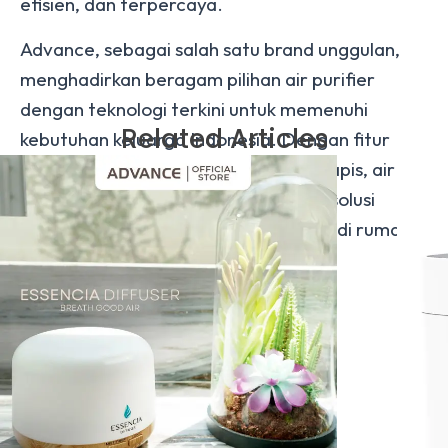
efisien, dan terpercaya.
Advance, sebagai salah satu brand unggulan,
menghadirkan beragam pilihan air purifier
dengan teknologi terkini untuk memenuhi
Related Articles
kebutuhan keluarga Indonesia. Dengan fitur
lengkap dan sistem penyaringan berlapis, air
purifier dari Advance dapat menjadi solusi
terbaik untuk menjaga kualitas udara di rumah
atau kantor Anda.
Lihat Produk