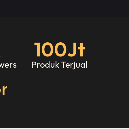
K
100
Jt
wers
Produk Terjual
r