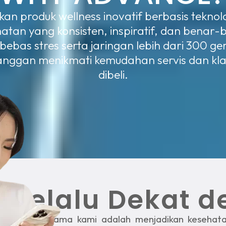
 produk wellness inovatif berbasis teknolo
an yang konsisten, inspiratif, dan benar-b
bas stres serta jaringan lebih dari 300 ger
langgan menikmati kemudahan servis dan kl
dibeli.
Selalu Dekat 
Tujuan utama kami adalah menjadikan kesehatan 