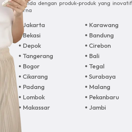
hidup Anda dengan produk-produk yang inovati
paripurna
Jakarta
Karawang
Bekasi
Bandung
Depok
Cirebon
Tangerang
Bali
Bogor
Tegal
Cikarang
Surabaya
Padang
Malang
Lombok
Pekanbaru
Makassar
Jambi