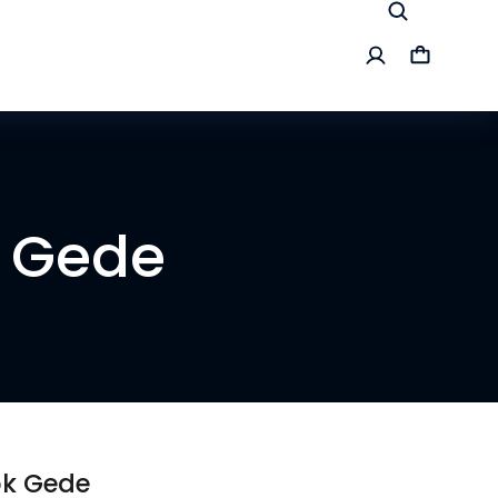
k Gede
ok Gede