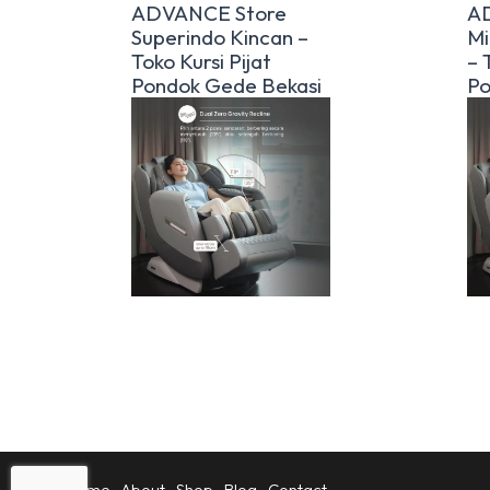
ADVANCE Store
A
Superindo Kincan –
Mi
Toko Kursi Pijat
– 
Pondok Gede Bekasi
Po
Home
About
Shop
Blog
Contact