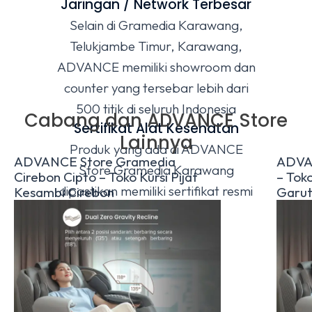
Jaringan / Network Terbesar
Selain di Gramedia Karawang,
Telukjambe Timur, Karawang,
ADVANCE memiliki showroom dan
counter yang tersebar lebih dari
500 titik di seluruh Indonesia
Cabang dan ADVANCE Store
Sertifikat Alat Kesehatan
Lainnya
Produk yang ada di ADVANCE
ADVANCE Store Gramedia
ADVA
Store Gramedia Karawang
Cirebon Cipto – Toko Kursi Pijat
– Toko
dipastikan memiliki sertifikat resmi
Kesambi Cirebon
Garu
Alat Kesehatan