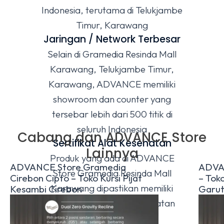
Indonesia, terutama di Telukjambe
Timur, Karawang
Jaringan / Network Terbesar
Selain di Gramedia Resinda Mall
Karawang, Telukjambe Timur,
Karawang, ADVANCE memiliki
showroom dan counter yang
tersebar lebih dari 500 titik di
seluruh Indonesia
Cabang dan ADVANCE Store
Sertifikat Alat Kesehatan
Lainnya
Produk yang ada di ADVANCE
ADVANCE Store Gramedia
ADVA
Store Gramedia Resinda Mall
Cirebon Cipto – Toko Kursi Pijat
– Toko
Karawang dipastikan memiliki
Kesambi Cirebon
Garu
sertifikat resmi Alat Kesehatan