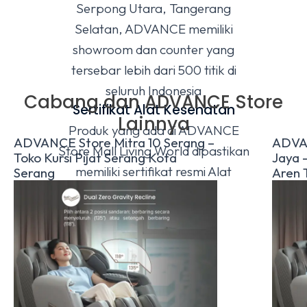
Serpong Utara, Tangerang
Selatan, ADVANCE memiliki
showroom dan counter yang
tersebar lebih dari 500 titik di
seluruh Indonesia
Cabang dan ADVANCE Store
Sertifikat Alat Kesehatan
Lainnya
Produk yang ada di ADVANCE
ADVANCE Store Mitra 10 Serang –
ADVAN
Store Mall Living World dipastikan
Toko Kursi Pijat Serang Kota
Jaya –
memiliki sertifikat resmi Alat
Serang
Aren 
Kesehatan