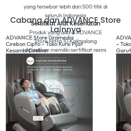
yang tersebar lebih dari 500 titik di
seluruh Indonesia
Cabang dan ADVANCE Store
Sertifikat Alat Kesehatan
Lainnya
Produk yang ada di ADVANCE
ADVANCE Store Gramedia
ADVA
Store Mitra 10 Kalimalang
Cirebon Cipto – Toko Kursi Pijat
– Toko
dipastikan memiliki sertifikat resmi
Kesambi Cirebon
Garu
Alat Kesehatan