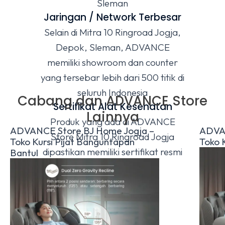
Sleman
Jaringan / Network Terbesar
Selain di Mitra 10 Ringroad Jogja,
Depok, Sleman, ADVANCE
memiliki showroom dan counter
yang tersebar lebih dari 500 titik di
seluruh Indonesia
Cabang dan ADVANCE Store
Sertifikat Alat Kesehatan
Lainnya
Produk yang ada di ADVANCE
ADVANCE Store BJ Home Jogja –
ADVAN
Store Mitra 10 Ringroad Jogja
Toko Kursi Pijat Banguntapan
Toko K
dipastikan memiliki sertifikat resmi
Bantul
Alat Kesehatan