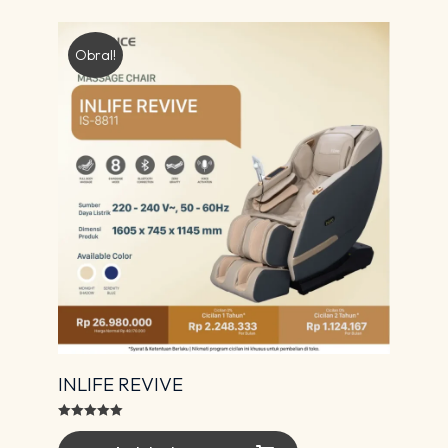
Obral!
INLIFE REVIVE
Dinilai
5.00
dari 5