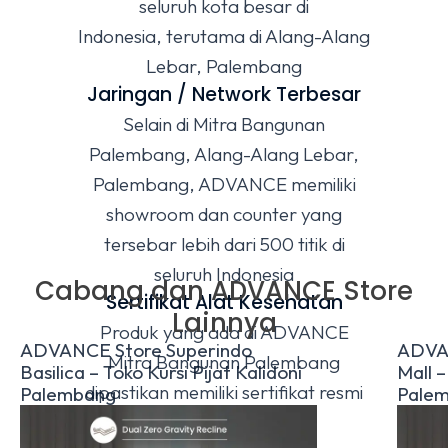
seluruh kota besar di
Indonesia, terutama di Alang-Alang
Lebar, Palembang
Jaringan / Network Terbesar
Selain di Mitra Bangunan
Palembang, Alang-Alang Lebar,
Palembang, ADVANCE memiliki
showroom dan counter yang
tersebar lebih dari 500 titik di
seluruh Indonesia
Cabang dan ADVANCE Store
Sertifikat Alat Kesehatan
Lainnya
Produk yang ada di ADVANCE
ADVANCE Store Superindo
ADVAN
Mitra Bangunan Palembang
Basilica – Toko Kursi Pijat Kalidoni
Mall –
dipastikan memiliki sertifikat resmi
Palembang
Pale
Alat Kesehatan