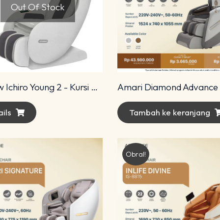
Out Of Stock
All New Ichiro Young 2 - Kursi Pijat Ichiro
ils
Tambah ke keranjang
Obral!