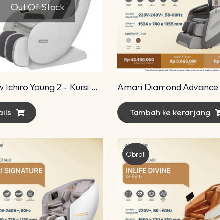
Out Of Stock
All New Ichiro Young 2 - Kursi Pijat Ichiro
ils
Tambah ke keranjang
Obral!