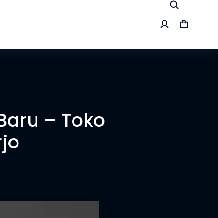
Baru – Toko
rjo