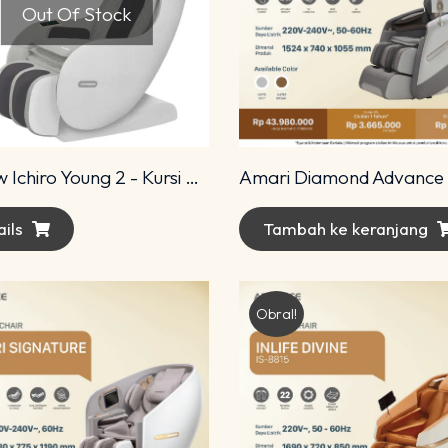
Out Of Stock
All New Ichiro Young 2 - Kursi Pijat Ichiro
ils
Tambah ke keranjang
Obral!