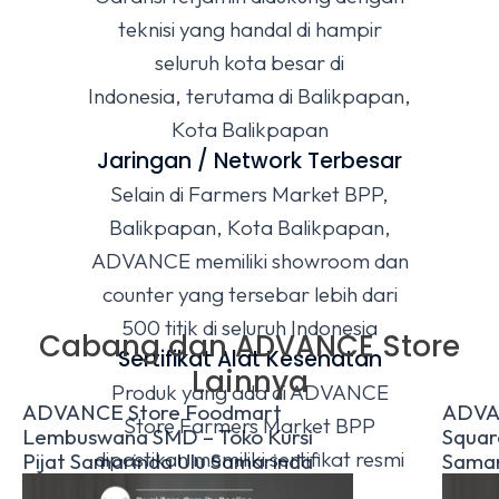
teknisi yang handal di hampir
seluruh kota besar di
Indonesia, terutama di Balikpapan,
Kota Balikpapan
Jaringan / Network Terbesar
Selain di Farmers Market BPP,
Balikpapan, Kota Balikpapan,
ADVANCE memiliki showroom dan
counter yang tersebar lebih dari
500 titik di seluruh Indonesia
Cabang dan ADVANCE Store
Sertifikat Alat Kesehatan
Lainnya
Produk yang ada di ADVANCE
ADVANCE Store Foodmart
ADVA
Store Farmers Market BPP
Lembuswana SMD – Toko Kursi
Square
dipastikan memiliki sertifikat resmi
Pijat Samarinda Ulu Samarinda
Samar
Alat Kesehatan