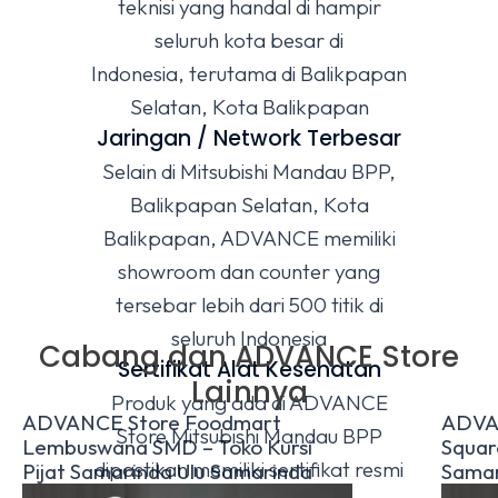
teknisi yang handal di hampir
seluruh kota besar di
Indonesia, terutama di Balikpapan
Selatan, Kota Balikpapan
Jaringan / Network Terbesar
Selain di Mitsubishi Mandau BPP,
Balikpapan Selatan, Kota
Balikpapan, ADVANCE memiliki
showroom dan counter yang
tersebar lebih dari 500 titik di
seluruh Indonesia
Cabang dan ADVANCE Store
Sertifikat Alat Kesehatan
Lainnya
Produk yang ada di ADVANCE
ADVANCE Store Foodmart
ADVA
Store Mitsubishi Mandau BPP
Lembuswana SMD – Toko Kursi
Square
dipastikan memiliki sertifikat resmi
Pijat Samarinda Ulu Samarinda
Samar