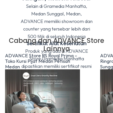
Selain di Gramedia Manhatta,
Medan Sunggal, Medan,
ADVANCE memiliki showroom dan
counter yang tersebar lebih dari
500 titik di seluruh Indonesia
Cabang dan ADVANCE Store
Sertifikat Alat Kesehatan
Lainnya
Produk yang ada di ADVANCE
ADVANCE Store RS Royal Prima –
ADVA
Store Gramedia Manhatta
Toko Kursi Pijat Medan Petisah
Ringr
dipastikan memiliki sertifikat resmi
Medan
Sungg
Alat Kesehatan