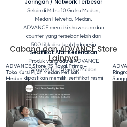
Jaringan / Network Terbesar
Selain di Mitra 10 Gatsu Medan,
Medan Helvetia, Medan,
ADVANCE memiliki showroom dan
counter yang tersebar lebih dari
500 titik di seluruh Indonesia
Cabang dan ADVANCE Store
Sertifikat Alat Kesehatan
Lainnya
Produk yang ada di ADVANCE
ADVANCE Store RS Royal Prima –
ADVA
Store Mitra 10 Gatsu Medan
Toko Kursi Pijat Medan Petisah
Ringr
dipastikan memiliki sertifikat resmi
Medan
Sungg
Alat Kesehatan