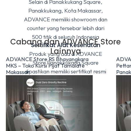
Selain di Panakkukang Square,
Panakkukang, Kota Makassar,
ADVANCE memiliki showroom dan
counter yang tersebar lebih dari
500 titik di seluruh Indonesia
Cabang dan ADVANCE Store
Sertifikat Alat Kesehatan
Lainnya
Produk yang ada di ADVANCE
ADVANCE Store RS Bhayangkara
ADVA
Store Panakkukang Square
MKS – Toko Kursi Pijat Tamalate
Pettar
dipastikan memiliki sertifikat resmi
Makassar
Panak
Alat Kesehatan