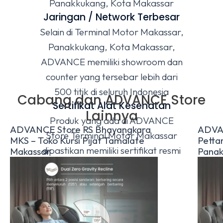
Panakkukang, Kota Makassar
Jaringan / Network Terbesar
Selain di Terminal Motor Makassar,
Panakkukang, Kota Makassar,
ADVANCE memiliki showroom dan
counter yang tersebar lebih dari
500 titik di seluruh Indonesia
Cabang dan ADVANCE Store
Sertifikat Alat Kesehatan
Lainnya
Produk yang ada di ADVANCE
ADVANCE Store RS Bhayangkara
ADVA
Store Terminal Motor Makassar
MKS – Toko Kursi Pijat Tamalate
Pettar
dipastikan memiliki sertifikat resmi
Makassar
Panak
Alat Kesehatan